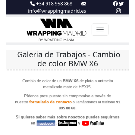
+34 918 958 868
info@wrappingmadrid.es
Galeria de Trabajos - Cambio
de color BMW X6
Cambio de color de un
BMW X6
de plata a antracita
metalizado mate de HEXIS.
Pídenos presupuesto sin compromiso a través de
nuestro
formulario de contacto
o llamándonos al teléfono
91
.
895 88 68
Si quieres saber más sobre nosotros puedes seguirnos
en
,
y