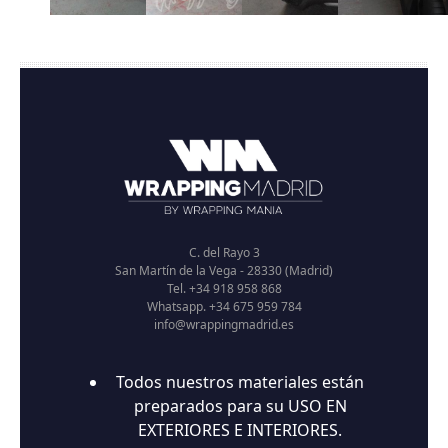
C. del Rayo 3
San Martín de la Vega - 28330 (Madrid)
Tel. +34 918 958 868
Whatsapp. +34 675 959 784
info@wrappingmadrid.es
Todos nuestros materiales están
preparados para su USO EN
EXTERIORES E INTERIORES.